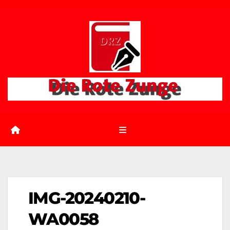
Zum
Inhalt
springen
IMG-20240210-
WA0058