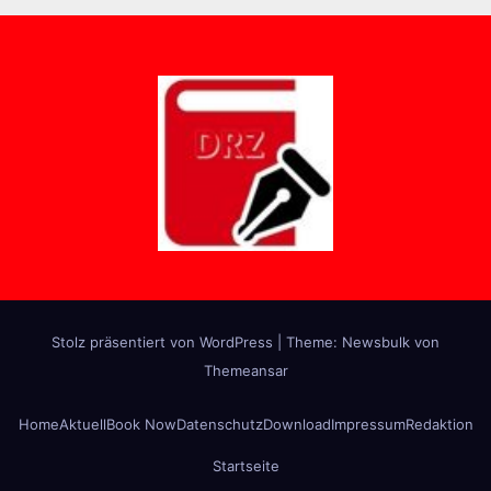
Stolz präsentiert von WordPress
|
Theme:
Newsbulk
von
Themeansar
Home
Aktuell
Book Now
Datenschutz
Download
Impressum
Redaktion
Startseite