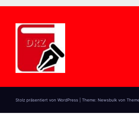
Stolz präsentiert von WordPress
|
Theme:
Newsbulk
von
Theme