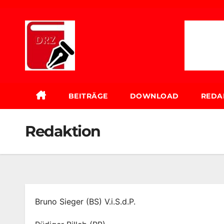
Zum
Inhalt
springen
BEITRÄGE
DOWNLOAD
REDA
Redaktion
Bruno Sieger (BS) V.i.S.d.P.