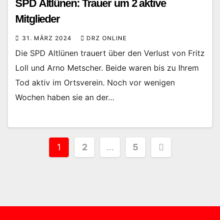
SPD Altlünen: Trauer um 2 aktive
Mitglieder
31. MÄRZ 2024
DRZ ONLINE
Die SPD Altlünen trauert über den Verlust von Fritz
Loll und Arno Metscher. Beide waren bis zu Ihrem
Tod aktiv im Ortsverein. Noch vor wenigen
Wochen haben sie an der…
Seitennummerierung
1
2
…
5
der
Beiträge