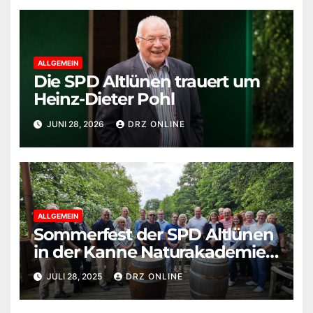
ALLGEMEIN
Die SPD Altlünen trauert um
Heinz-Dieter Pohl
JUNI 28, 2026
DRZ ONLINE
ALLGEMEIN
Sommerfest der SPD Altlünen
in der Kanne Naturakademie:
Politik trifft auf Brot, Bildung
JULI 28, 2025
DRZ ONLINE
und Begegnung