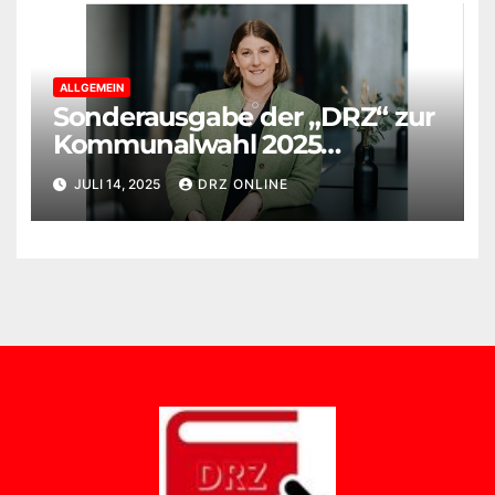
ALLGEMEIN
Sonderausgabe der „DRZ“ zur
Kommunalwahl 2025
erschienen
JULI 14, 2025
DRZ ONLINE