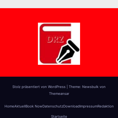
Stolz präsentiert von WordPress
|
Theme:
Newsbulk
von
Themeansar
Home
Aktuell
Book Now
Datenschutz
Download
Impressum
Redaktion
Startseite