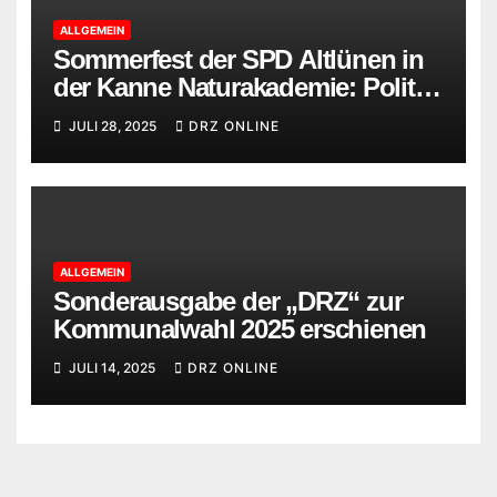
ALLGEMEIN
Sommerfest der SPD Altlünen in
der Kanne Naturakademie: Politik
trifft auf Brot, Bildung und
JULI 28, 2025
DRZ ONLINE
Begegnung
ALLGEMEIN
Sonderausgabe der „DRZ“ zur
Kommunalwahl 2025 erschienen
JULI 14, 2025
DRZ ONLINE