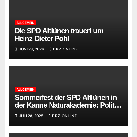
ALLGEMEIN
Die SPD Altlünen trauert um
Heinz-Dieter Pohl
JUNI 28, 2026
DRZ ONLINE
ALLGEMEIN
Sommerfest der SPD Altlünen in
der Kanne Naturakademie: Politik
trifft auf Brot, Bildung und
JULI 28, 2025
DRZ ONLINE
Begegnung