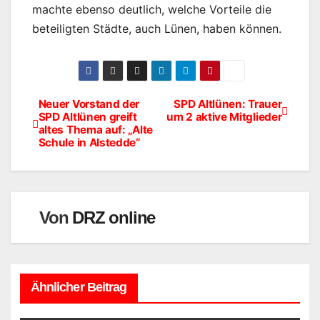
machte ebenso deutlich, welche Vorteile die
beteiligten Städte, auch Lünen, haben können.
Neuer Vorstand der
SPD Altlünen: Trauer
Beitragsnavigation
SPD Altlünen greift
um 2 aktive Mitglieder
altes Thema auf: „Alte
Schule in Alstedde“
Von
DRZ online
Ähnlicher Beitrag