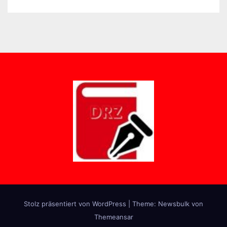
Stolz präsentiert von WordPress
|
Theme:
Newsbulk
von
Themeansar