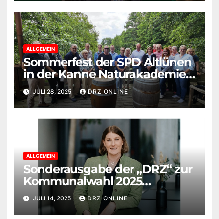
ALLGEMEIN
Sommerfest der SPD Altlünen
in der Kanne Naturakademie:
Politik trifft auf Brot, Bildung
JULI 28, 2025
DRZ ONLINE
und Begegnung
ALLGEMEIN
Sonderausgabe der „DRZ“ zur
Kommunalwahl 2025
erschienen
JULI 14, 2025
DRZ ONLINE