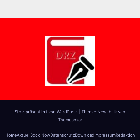
Stolz präsentiert von WordPress
|
Theme:
Newsbulk
von
Themeansar
Home
Aktuell
Book Now
Datenschutz
Download
Impressum
Redaktion