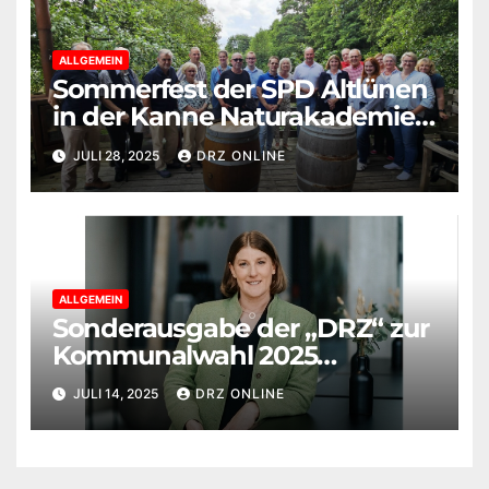
ALLGEMEIN
Sommerfest der SPD Altlünen
in der Kanne Naturakademie:
Politik trifft auf Brot, Bildung
JULI 28, 2025
DRZ ONLINE
und Begegnung
ALLGEMEIN
Sonderausgabe der „DRZ“ zur
Kommunalwahl 2025
erschienen
JULI 14, 2025
DRZ ONLINE