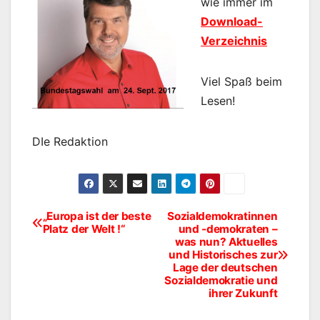
wie immer im
Download-
Verzeichnis
Viel Spaß beim
Lesen!
DIe Redaktion
„Europa ist der beste
Sozialdemokratinnen
Beitragsnavigation
Platz der Welt !“
und -demokraten –
was nun? Aktuelles
und Historisches zur
Lage der deutschen
Sozialdemokratie und
ihrer Zukunft